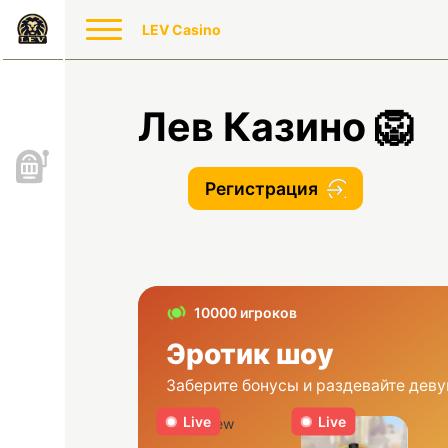
LEV Casino
Лев Казино
🦁
Регистрация
10000 игроков
Эротик шоу
Заберите бонусы и раздевайте дев
Live
Live