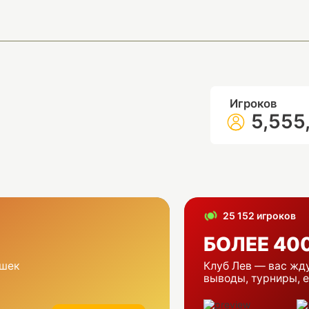
Игроков
5,555
25 152 игроков
БОЛЕЕ 40
ушек
Клуб Лев — вас жд
выводы, турниры, 