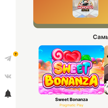
Самы
?
Sweet Bonanza
Pragmatic Play